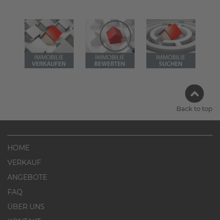
Referenzen
FAQ
Über uns
Das Stammteam
Leistungen
Referenzen
Stellenangebote
Back to top
Kontakt
HOME
VERKAUF
ANGEBOTE
FAQ
ÜBER UNS