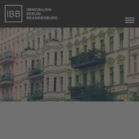
Start
Verkauf
Immobilienverkauf
Marketing
Immobilienbewertung
Unser Service
Leibrente
Dringend gesucht
Agente immobiliare
a Berlino
Angebote
Aktuelle Angebote