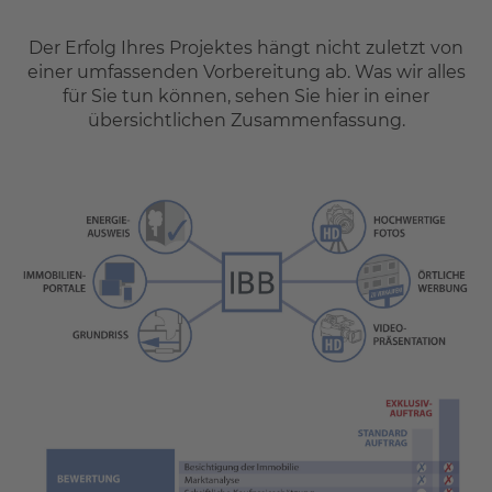
Referenzen
Der Erfolg Ihres Projektes hängt nicht zuletzt von
FAQ
einer umfassenden Vorbereitung ab. Was wir alles
Über uns
für Sie tun können, sehen Sie hier in einer
Das Stammteam
übersichtlichen Zusammenfassung.
Leistungen
Referenzen
Stellenangebote
Kontakt