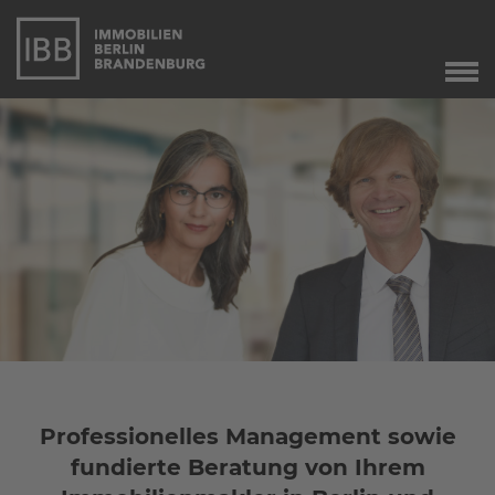
Start
Verkauf
Immobilienverkauf
Marketing
Immobilienbewertung
Unser Service
Leibrente
Dringend gesucht
Agente immobiliare
a Berlino
Professionelles Management sowie
Angebote
fundierte Beratung von Ihrem
Aktuelle Angebote