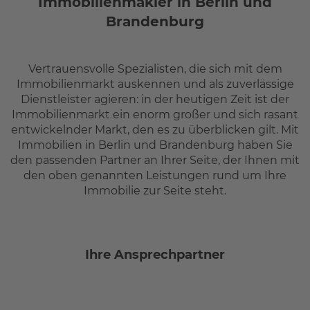
Immobilienmakler in Berlin und
Referenzen
Brandenburg
FAQ
Über uns
Vertrauensvolle Spezialisten, die sich mit dem
Das Stammteam
Immobilienmarkt auskennen und als zuverlässige
Leistungen
Dienstleister agieren: in der heutigen Zeit ist der
Immobilienmarkt ein enorm großer und sich rasant
Referenzen
entwickelnder Markt, den es zu überblicken gilt. Mit
Stellenangebote
Immobilien in Berlin und Brandenburg haben Sie
Kontakt
den passenden Partner an Ihrer Seite, der Ihnen mit
den oben genannten Leistungen rund um Ihre
Immobilie zur Seite steht.
Ihre Ansprechpartner