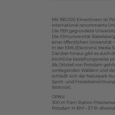
Mit 180.000 Einwohnern ist Po
international renommierte Univ
Die 1991 gegründete Universit
Die Filmuniversität Babelsberg 
einer öffentlichen Universität –
In der EMS (Electronic Media S
Darüber hinaus gibt es auch 
kirchliche beziehungsweise p
Als Ortsteil von Potsdam gehö
umliegenden Wäldern und den 
schließt sich der Naturpark Nu
Sport- und Freizeiteinrichtun
Wohnort.
ÖPNV:
300 m Tram Station Priesterw
Potsdam H-Bhf – S7 Ri. Ahrensf