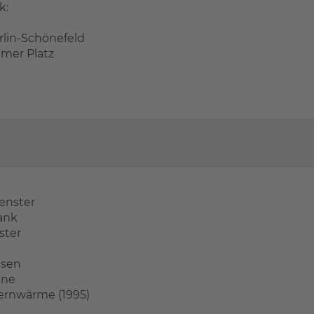
k:
rlin-Schönefeld
amer Platz
enster
ank
ster
esen
nne
ernwärme (1995)