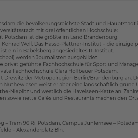
tsdam die bevölkerungsreichste Stadt und Hauptstadt i
ersitätsstadt mit drei öffentlichen Hochschule:
ät Potsdam ist die größte im Land Brandenburg.
Konrad Wolf. Das Hasso-Plattner-Institut – die einzige p
 ist ein in Babelsberg angesiedeltes IT-Institut.
chool) werden Journalisten ausgebildet.
die privat geführte Fachhochschule für Sport und Man
rivate Fachhochschule Clara Hoffbauer Potsdam.
rt Drewitz der Metropolregion Berlin/Brandenburg an. D
Nuthewiesen weist er aber eine landschaftlich grüne
the-Nieplitz und westlich die Havelseen-Kette an. Zahl
gen sowie nette Cafés und Restaurants machen den Ortst
eg – Tram 96 Ri. Potsdam, Campus Junfernsee – Potsdam
elde – Alexanderplatz Bln.