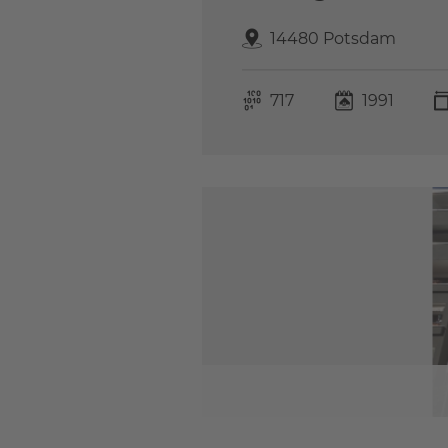
14480 Potsdam
717
1991