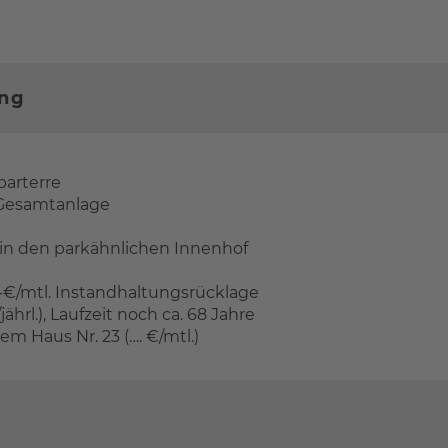
ung
arterre
r Gesamtanlage
 in den parkähnlichen Innenhof
.,-€/mtl. Instandhaltungsrücklage
ährl.), Laufzeit noch ca. 68 Jahre
em Haus Nr. 23 (…. €/mtl.)