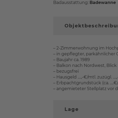
Badausstattung:
Badewanne
Objektbeschreib
– 2-Zimmerwohnung im Hochp
– in gepflegter, parkähnliche
– Baujahr ca. 1989
– Balkon nach Nordwest, Blick
– bezugsfrei
– Hausgeld ….,-€/mtl. zuzügl. …
– Erbpachtgrundstück (ca. ….€/j
– angemieteter Stellplatz vor d
Lage