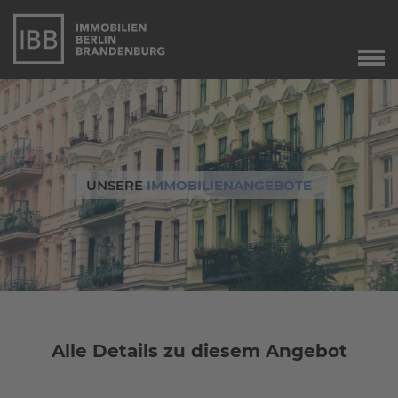
Start
Verkauf
Immobilienverkauf
Marketing
UNSERE
IMMOBILIENANGEBOTE
Immobilienbewertung
Unser Service
Leibrente
Dringend gesucht
Agente immobiliare
a Berlino
Alle Details zu diesem Angebot
Angebote
Aktuelle Angebote