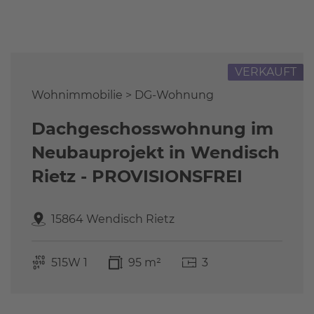
Referenzen
FAQ
Über uns
VERKAUFT
Das Stammteam
Leistungen
Wohnimmobilie > DG-Wohnung
Referenzen
Dachgeschosswohnung im
Stellenangebote
Neubauprojekt in Wendisch
Kontakt
Rietz - PROVISIONSFREI
15864 Wendisch Rietz
515W 1
95 m²
3