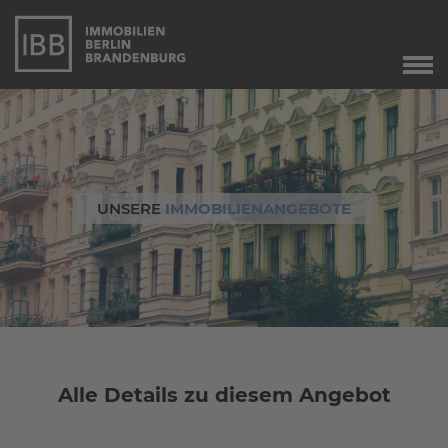
Start
Verkauf
Immobilienverkauf
Marketing
UNSERE
IMMOBILIENANGEBOTE
Immobilienbewertung
Unser Service
Leibrente
Dringend gesucht
Agente immobiliare
a Berlino
Alle Details zu diesem Angebot
Angebote
Aktuelle Angebote