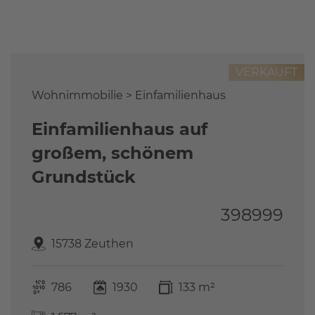
Referenzen
FAQ
Über uns
VERKAUFT
Das Stammteam
Leistungen
Wohnimmobilie > Einfamilienhaus
Referenzen
Einfamilienhaus auf
Stellenangebote
großem, schönem
Kontakt
Grundstück
398999
15738 Zeuthen
786
1930
133 m²