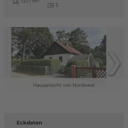
1.577 m²
5
❯
Hausansicht von Nordwest
Eckdaten