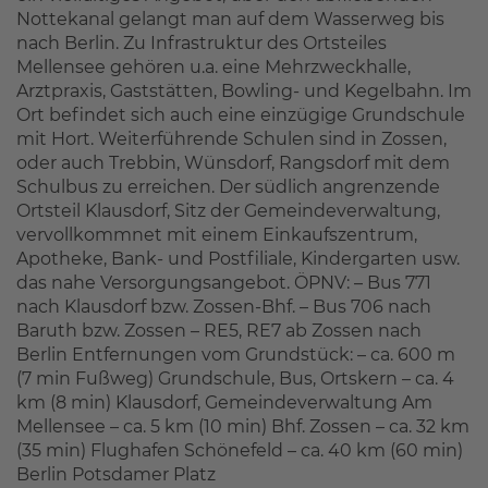
Nottekanal gelangt man auf dem Wasserweg bis
nach Berlin. Zu Infrastruktur des Ortsteiles
Mellensee gehören u.a. eine Mehrzweckhalle,
Arztpraxis, Gaststätten, Bowling- und Kegelbahn. Im
Ort befindet sich auch eine einzügige Grundschule
mit Hort. Weiterführende Schulen sind in Zossen,
oder auch Trebbin, Wünsdorf, Rangsdorf mit dem
Schulbus zu erreichen. Der südlich angrenzende
Ortsteil Klausdorf, Sitz der Gemeindeverwaltung,
vervollkommnet mit einem Einkaufszentrum,
Apotheke, Bank- und Postfiliale, Kindergarten usw.
das nahe Versorgungsangebot. ÖPNV: – Bus 771
nach Klausdorf bzw. Zossen-Bhf. – Bus 706 nach
Baruth bzw. Zossen – RE5, RE7 ab Zossen nach
Berlin Entfernungen vom Grundstück: – ca. 600 m
(7 min Fußweg) Grundschule, Bus, Ortskern – ca. 4
km (8 min) Klausdorf, Gemeindeverwaltung Am
Mellensee – ca. 5 km (10 min) Bhf. Zossen – ca. 32 km
(35 min) Flughafen Schönefeld – ca. 40 km (60 min)
Berlin Potsdamer Platz