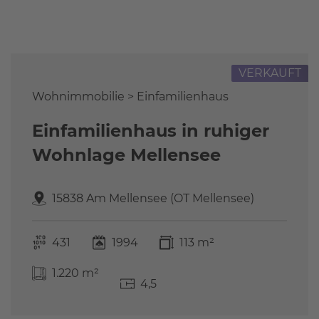
Referenzen
FAQ
Über uns
VERKAUFT
Das Stammteam
Leistungen
Wohnimmobilie > Einfamilienhaus
Referenzen
Einfamilienhaus in ruhiger
Stellenangebote
Wohnlage Mellensee
Kontakt
15838 Am Mellensee (OT Mellensee)
431
1994
113 m²
1.220 m²
4,5