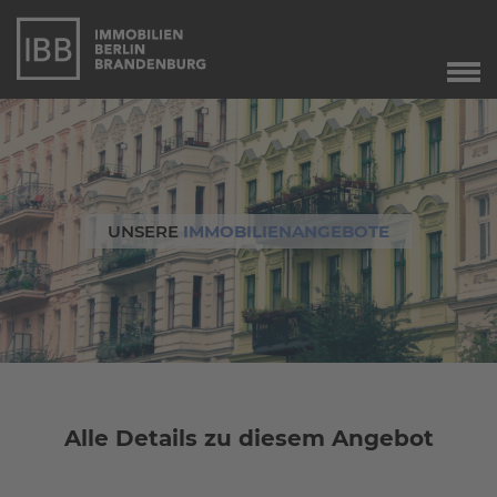
Start
Verkauf
Immobilienverkauf
Marketing
UNSERE
IMMOBILIENANGEBOTE
Immobilienbewertung
Unser Service
Leibrente
Dringend gesucht
Agente immobiliare
a Berlino
Alle Details zu diesem Angebot
Angebote
Aktuelle Angebote