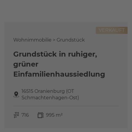
Referenzen
FAQ
Über uns
VERKAUFT
Das Stammteam
Leistungen
Wohnimmobilie > Grundstück
Referenzen
Grundstück in ruhiger,
Stellenangebote
grüner
Kontakt
Einfamilienhaussiedlung
16515 Oranienburg (OT
Schmachtenhagen-Ost)
716
995 m²