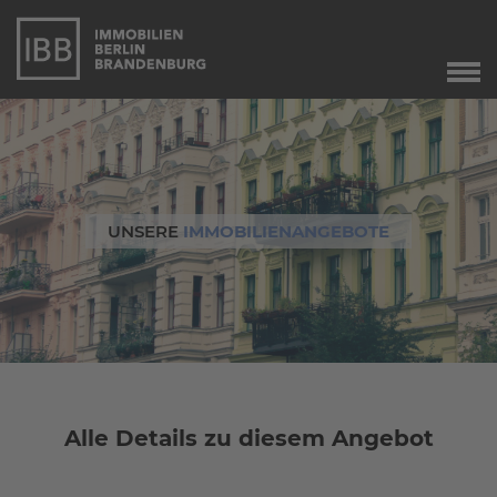
Start
Verkauf
Immobilienverkauf
Marketing
UNSERE
IMMOBILIENANGEBOTE
Immobilienbewertung
Unser Service
Leibrente
Dringend gesucht
Agente immobiliare
a Berlino
Alle Details zu diesem Angebot
Angebote
Aktuelle Angebote