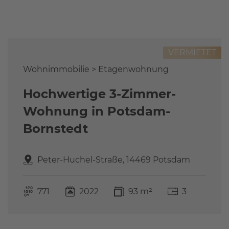
Referenzen
FAQ
Über uns
VERMIETET
Das Stammteam
Leistungen
Wohnimmobilie > Etagenwohnung
Referenzen
Hochwertige 3-Zimmer-
Stellenangebote
Wohnung in Potsdam-
Kontakt
Bornstedt
Peter-Huchel-Straße, 14469 Potsdam
771
2022
93 m²
3