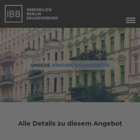
Start
Verkauf
Immobilienverkauf
Marketing
UNSERE
IMMOBILIENANGEBOTE
Immobilienbewertung
Unser Service
Leibrente
Dringend gesucht
Agente immobiliare
a Berlino
Alle Details zu diesem Angebot
Angebote
Aktuelle Angebote