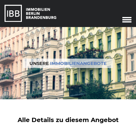
Start
Verkauf
Immobilienverkauf
Marketing
UNSERE
IMMOBILIENANGEBOTE
Immobilienbewertung
Unser Service
Leibrente
Dringend gesucht
Agente immobiliare
a Berlino
Alle Details zu diesem Angebot
Angebote
Aktuelle Angebote