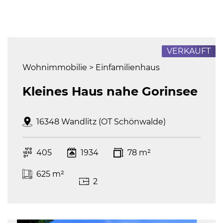
Referenzen
FAQ
Über uns
VERKAUFT
Das Stammteam
Leistungen
Wohnimmobilie > Einfamilienhaus
Referenzen
Kleines Haus nahe Gorinsee
Stellenangebote
Kontakt
16348 Wandlitz (OT Schönwalde)
405
1934
78 m²
625 m²
2