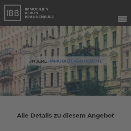
Start
Verkauf
Immobilienverkauf
Marketing
UNSERE
IMMOBILIENANGEBOTE
Immobilienbewertung
Unser Service
Leibrente
Dringend gesucht
Agente immobiliare
a Berlino
Alle Details zu diesem Angebot
Angebote
Aktuelle Angebote