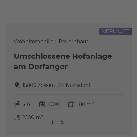
Referenzen
FAQ
Über uns
VERKAUFT
Das Stammteam
Leistungen
Wohnimmobilie > Bauernhaus
Referenzen
Umschlossene Hofanlage
Stellenangebote
am Dorfanger
Kontakt
15806 Zossen (OT Nunsdorf)
516
1900
180 m²
2.100 m²
5