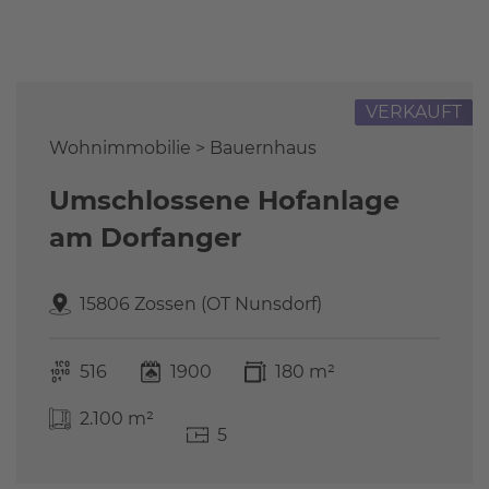
Referenzen
FAQ
Über uns
VERKAUFT
Das Stammteam
Leistungen
Wohnimmobilie > Bauernhaus
Referenzen
Umschlossene Hofanlage
Stellenangebote
am Dorfanger
Kontakt
15806 Zossen (OT Nunsdorf)
516
1900
180 m²
2.100 m²
5