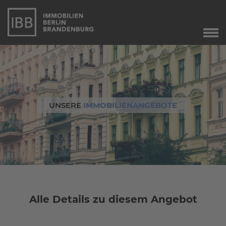
Start
Verkauf
Immobilienverkauf
Marketing
UNSERE
IMMOBILIENANGEBOTE
Immobilienbewertung
Unser Service
Leibrente
Dringend gesucht
Agente immobiliare
a Berlino
Alle Details zu diesem Angebot
Angebote
Aktuelle Angebote