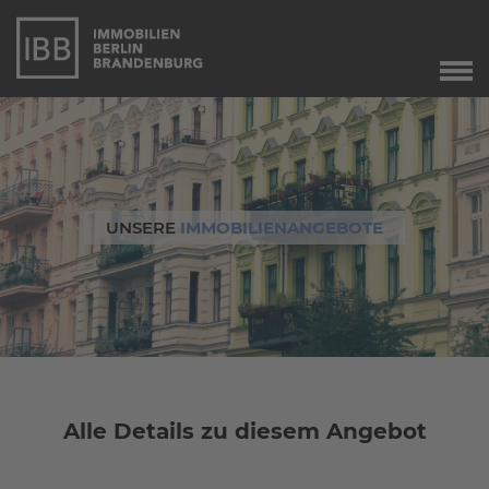
Start
Verkauf
Immobilienverkauf
Marketing
UNSERE
IMMOBILIENANGEBOTE
Immobilienbewertung
Unser Service
Leibrente
Dringend gesucht
Agente immobiliare
a Berlino
Alle Details zu diesem Angebot
Angebote
Aktuelle Angebote