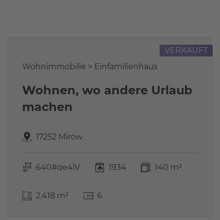
Referenzen
FAQ
Über uns
VERKAUFT
Das Stammteam
Leistungen
Wohnimmobilie > Einfamilienhaus
Referenzen
Wohnen, wo andere Urlaub
Stellenangebote
machen
Kontakt
17252 Mirow
640#qe4lV
1934
140 m²
2.418 m²
6