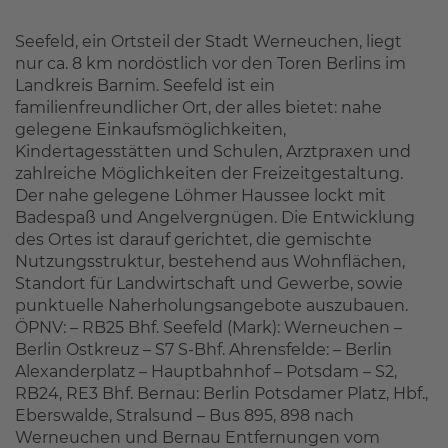
Seefeld, ein Ortsteil der Stadt Werneuchen, liegt
nur ca. 8 km nordöstlich vor den Toren Berlins im
Landkreis Barnim. Seefeld ist ein
familienfreundlicher Ort, der alles bietet: nahe
gelegene Einkaufsmöglichkeiten,
Kindertagesstätten und Schulen, Arztpraxen und
zahlreiche Möglichkeiten der Freizeitgestaltung.
Der nahe gelegene Löhmer Haussee lockt mit
Badespaß und Angelvergnügen. Die Entwicklung
des Ortes ist darauf gerichtet, die gemischte
Nutzungsstruktur, bestehend aus Wohnflächen,
Standort für Landwirtschaft und Gewerbe, sowie
punktuelle Naherholungsangebote auszubauen.
ÖPNV: – RB25 Bhf. Seefeld (Mark): Werneuchen –
Berlin Ostkreuz – S7 S-Bhf. Ahrensfelde: – Berlin
Alexanderplatz – Hauptbahnhof – Potsdam – S2,
RB24, RE3 Bhf. Bernau: Berlin Potsdamer Platz, Hbf.,
Eberswalde, Stralsund – Bus 895, 898 nach
Werneuchen und Bernau Entfernungen vom