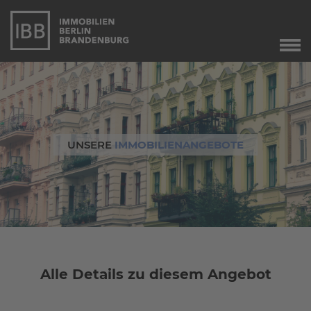
Start
Verkauf
Immobilienverkauf
Marketing
UNSERE
IMMOBILIENANGEBOTE
Immobilienbewertung
Unser Service
Leibrente
Dringend gesucht
Agente immobiliare
a Berlino
Alle Details zu diesem Angebot
Angebote
Aktuelle Angebote