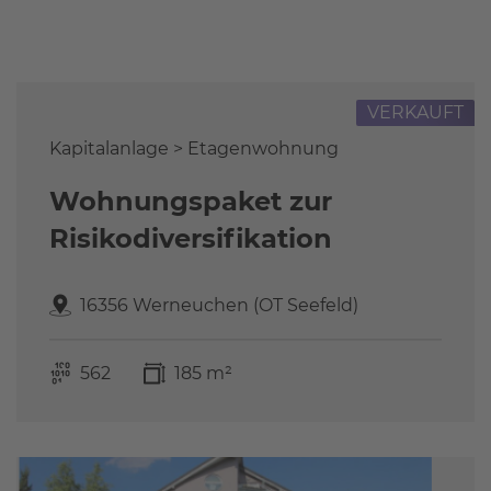
Referenzen
FAQ
Über uns
VERKAUFT
Das Stammteam
Leistungen
Kapitalanlage > Etagenwohnung
Referenzen
Wohnungspaket zur
Stellenangebote
Risikodiversifikation
Kontakt
16356 Werneuchen (OT Seefeld)
562
185 m²