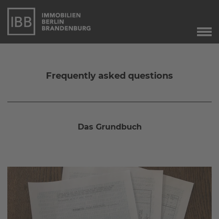
Start
Verkauf
Frequently asked questions
Immobilienverkauf
Marketing
Immobilienbewertung
Unser Service
Das Grundbuch
Leibrente
Dringend gesucht
Agente immobiliare
a Berlino
Angebote
Aktuelle Angebote