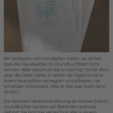
Referenzen
FAQ
Über uns
Das Stammteam
Leistungen
Referenzen
Stellenangebote
Kontakt
Bei Verkäufen von Immobilien stellen wir oft fest,
dass die Hausbesitzer ihr Grundbuchblatt nicht
kennen. Aber warum ist das so wichtig? Es hat doch
über die vielen Jahre, in denen die Eigentümer in
ihrem Haus lebten, es hegten und pflegten, nie
jemanden interessiert. Was ist das, was steht denn
da drin?
Zur besseren Veranschaulichung ein kleiner Exkurs:
Grundbücher werden von Behörden weltweit
geführt. Sie sind das Verzeichnis aller in einem